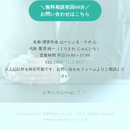
＼無料相談初回60分／
お問い合わせはこちら
名称:障害年金 はーとふる・ラボ 心
代表:栗澤 純一（くりさわ じゅんいち）
営業時間:平日10:00～17:00
TEL：
080-7213-8127
※上記以外も対応可能です。お問い合わせフォームよりご相談くだ
さい
お知らせはblogにて ↗︎
© Copyright 2023- 障害年金はーとふる・ラボ 心. All Rights Reserved
katori.co.jp
website created by