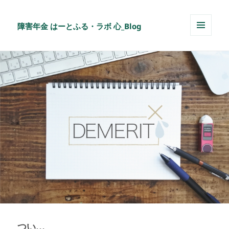
障害年金 はーとふる・ラボ 心_Blog
メニュ
ーとウ
ィジェ
ット
つい…