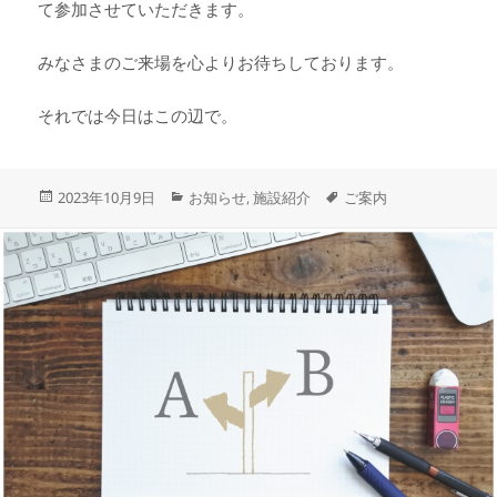
て参加させていただきます。
みなさまのご来場を心よりお待ちしております。
それでは今日はこの辺で。
投
カ
タ
2023年10月9日
お知らせ
施設紹介
ご案内
,
稿
テ
グ
日:
ゴ
リ
ー