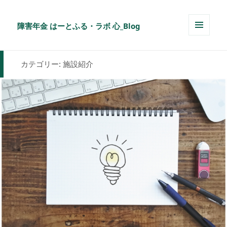
障害年金 はーとふる・ラボ 心_Blog
メニュ
ーとウ
ィジェ
カテゴリー:
施設紹介
ット