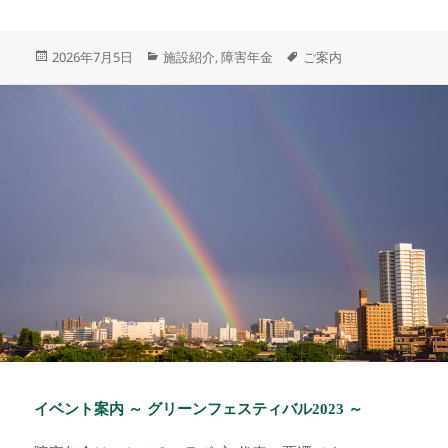
投
カ
タ
2026年7月5日
施設紹介
障害年金
ご案内
,
稿
テ
グ
日:
ゴ
リ
ー
イベント案内 ～ グリーンフェスティバル2023 ～