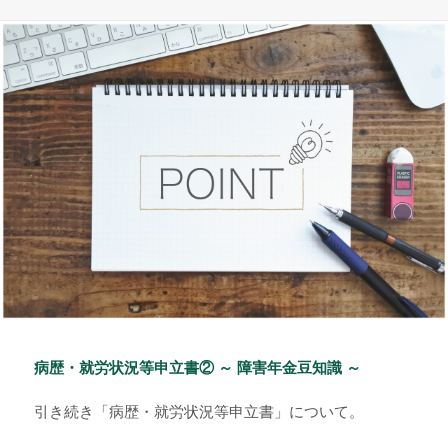
稿
テ
グ
日:
ゴ
リ
ー
病歴・就労状況等申立書② ～ 障害年金豆知識 ～
引き続き「病歴・就労状況等申立書」について。