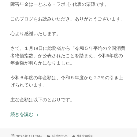
障害年金はーとふる・ラボ 心 代表の栗澤です。
このブログをお読みいただき、ありがとうございます。
心より感謝いたします。
さて、１月19日に総務省から「令和５年平均の全国消費
者物価指数」が公表されたことを踏まえ、令和6年度の
年金額が明らかになりました。
令和６年度の年金額は、令和５年度から 2.7％の引き上
げられています。
主な金額は以下のとおりです。
令和6年度 年金額
続きを読む
投
カ
タ
2024年1月26日
障害年金
制度解説