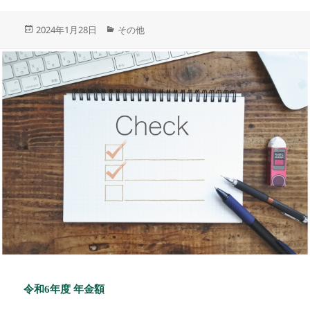
投
カ
2024年1月28日
その他
稿
テ
日:
ゴ
リ
ー
令和6年度 年金額