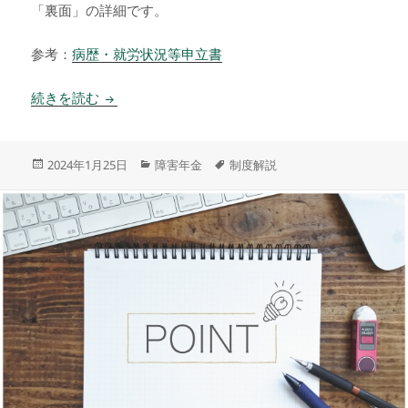
「裏面」の詳細です。
参考：
病歴・就労状況等申立書
病歴・就労状況等申立書④ ～ 障害年金豆知識 ～
続きを読む
投
カ
タ
2024年1月25日
障害年金
制度解説
稿
テ
グ
日:
ゴ
リ
ー