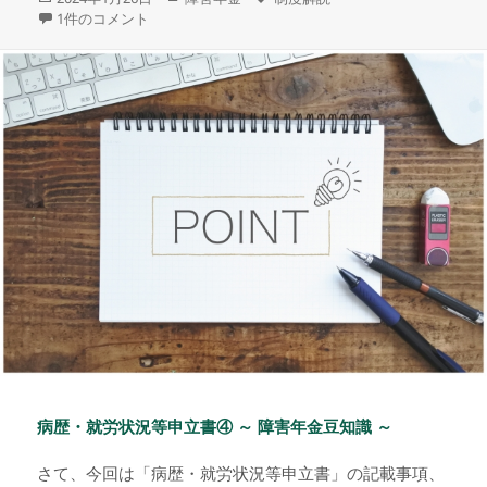
稿
テ
グ
令和6年度 年金額 への
1件のコメント
日:
ゴ
リ
ー
病歴・就労状況等申立書④ ～ 障害年金豆知識 ～
さて、今回は「病歴・就労状況等申立書」の記載事項、