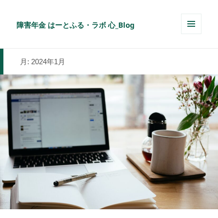
障害年金 はーとふる・ラボ 心_Blog
メニュ
ーとウ
ィジェ
月:
2024年1月
ット