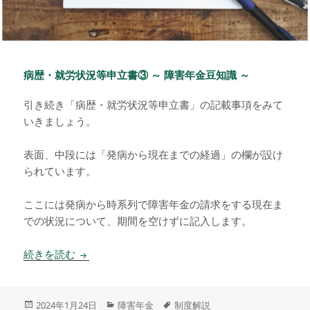
病歴・就労状況等申立書③ ～ 障害年金豆知識 ～
引き続き「病歴・就労状況等申立書」の記載事項をみて
いきましょう。
表面、中段には「発病から現在までの経過」の欄が設け
られています。
ここには発病から時系列で障害年金の請求をする現在ま
での状況について、期間を空けずに記入します。
病歴・就労状況等申立書③ ～ 障害年金豆知識 ～
続きを読む
投
カ
タ
2024年1月24日
障害年金
制度解説