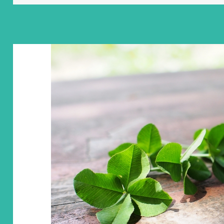
日:
ゴ
リ
ー