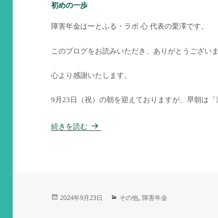
初めの一歩
障害年金はーとふる・ラボ 心 代表の栗澤です。
このブログをお読みいただき、ありがとうござい
心より感謝いたします。
9月23日（祝）の朝を迎えておりますが、早朝は
初めの一歩
続きを読む
投
カ
,
2024年9月23日
その他
障害年金
稿
テ