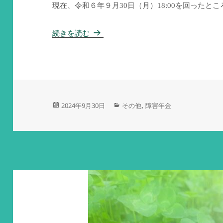
現在、令和６年９月30日（月）18:00を回ったと
怒涛の一週間
続きを読む
投
カ
,
2024年9月30日
その他
障害年金
稿
テ
日:
ゴ
リ
ー