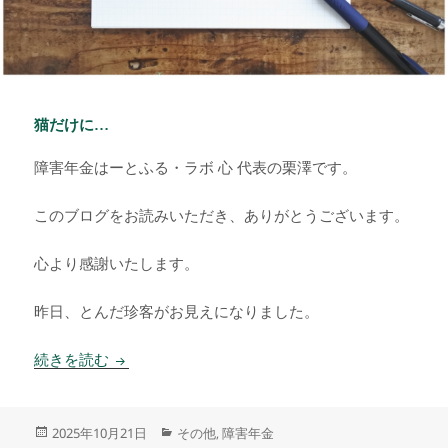
猫だけに…
障害年金はーとふる・ラボ 心 代表の栗澤です。
このブログをお読みいただき、ありがとうございます。
心より感謝いたします。
昨日、とんだ珍客がお見えになりました。
猫だけに…
続きを読む
投
カ
2025年10月21日
その他
障害年金
,