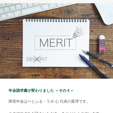
稿
テ
日:
ゴ
リ
ー
年金請求書が変わりました ～その４～
障害年金はーとふる・ラボ 心 代表の栗澤です。