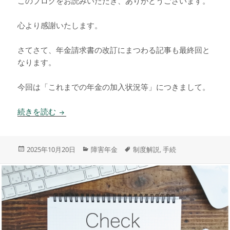
このブログをお読みいただき、ありがとうございます。
心より感謝いたします。
さてさて、年金請求書の改訂にまつわる記事も最終回と
なります。
今回は「これまでの年金の加入状況等」につきまして。
年金請求書が変わりました ～その４～
続きを読む
投
カ
タ
2025年10月20日
障害年金
制度解説
手続
,
稿
テ
グ
日:
ゴ
リ
ー