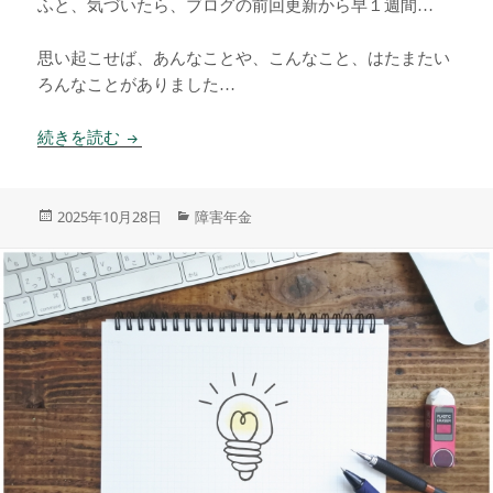
ふと、気づいたら、ブログの前回更新から早１週間…
思い起こせば、あんなことや、こんなこと、はたまたい
ろんなことがありました…
気がつけば…
続きを読む
投
カ
2025年10月28日
障害年金
稿
テ
日:
ゴ
リ
ー