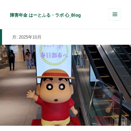
障害年金 はーとふる・ラボ 心_Blog
メニュ
ーとウ
ィジェ
月:
2025年10月
ット