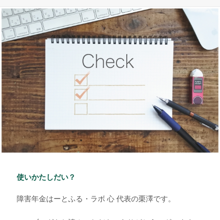
稿
テ
グ
日:
ゴ
リ
ー
使いかたしだい？
障害年金はーとふる・ラボ 心 代表の栗澤です。