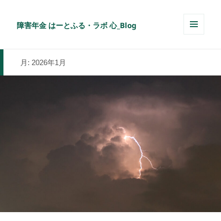
障害年金 はーとふる・ラボ 心_Blog
メニュ
ーとウ
ィジェ
月:
2026年1月
ット