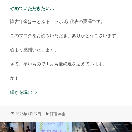
やめていただきたい…
障害年金はーとふる・ラボ 心 代表の栗澤です。
このブログをお読みいただき、ありがとうございます。
心より感謝いたします。
さて、早いもので１月も最終週を迎えています。
が！
やめていただきたい…
続きを読む
投
カ
2026年1月27日
障害年金
稿
テ
日:
ゴ
リ