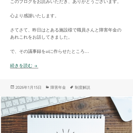
このブログをお読みいただき、ありがとうございます。
心より感謝いたします。
さてさて、昨日はとある施設様で職員さんと障害年金の
あれこれをお話してきました。
で、その議事録をaiに作らせたところ…
使いかたしだい？
続きを読む
投
カ
タ
2026年1月15日
障害年金
制度解説
稿
テ
グ
日:
ゴ
リ
ー