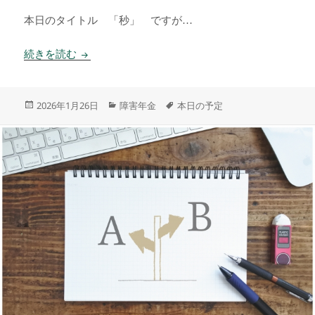
本日のタイトル 「秒」 ですが…
秒
続きを読む
投
カ
タ
2026年1月26日
障害年金
本日の予定
稿
テ
グ
日:
ゴ
リ
ー