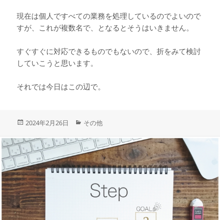
現在は個人ですべての業務を処理しているのでよいので
すが、これが複数名で、となるとそうはいきません。
すぐすぐに対応できるものでもないので、折をみて検討
していこうと思います。
それでは今日はこの辺で。
投
カ
2024年2月26日
その他
稿
テ
日:
ゴ
リ
ー