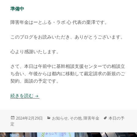
準備中
障害年金はーとふる・ラボ 心 代表の栗澤です。
このブログをお読みいただき、ありがとうございます。
心より感謝いたします。
さて、本日は午前中に基幹相談支援センターでの相談立
ち合い、午後からは都内に移動して裁定請求の新規のご
契約、面談の予定です。
準備中
続きを読む
投
カ
タ
2024年2月29日
お知らせ
その他
障害年金
本日の予
,
,
稿
テ
グ
定
日:
ゴ
リ