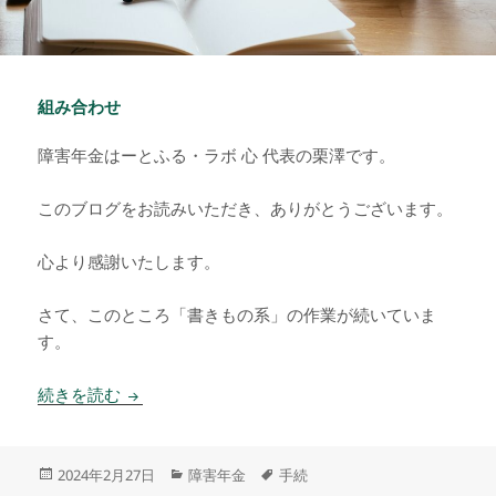
組み合わせ
障害年金はーとふる・ラボ 心 代表の栗澤です。
このブログをお読みいただき、ありがとうございます。
心より感謝いたします。
さて、このところ「書きもの系」の作業が続いていま
す。
組み合わせ
続きを読む
投
カ
タ
2024年2月27日
障害年金
手続
稿
テ
グ