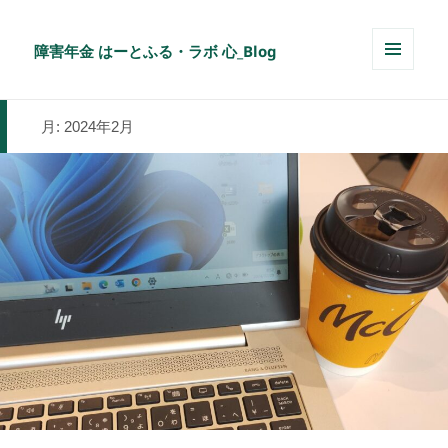
障害年金 はーとふる・ラボ 心_Blog
メニュ
ーとウ
ィジェ
月:
2024年2月
ット