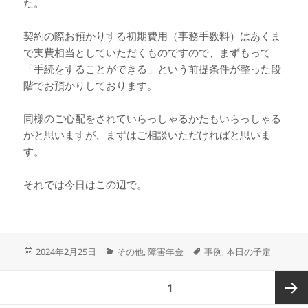
た。
契約の際お預かりする初期費用（事務手数料）はあくま
で実費相当としていただくものですので、まずもって
「手続をすることができる」という前提条件が整った段
階でお預かりしております。
同様のご心配をされていらっしゃるかたもいらっしゃる
かと思いますが、まずはご相談いただければと思いま
す。
それでは今日はこの辺で。
投
カ
タ
2024年2月25日
その他
障害年金
事例
本日の予定
,
,
稿
テ
グ
日:
ゴ
投
ページ
1
リ
稿
ー