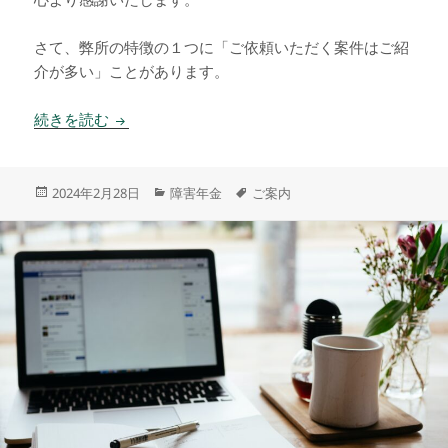
心より感謝いたします。
さて、弊所の特徴の１つに「ご依頼いただく案件はご紹
介が多い」ことがあります。
顔のみえる障害年金社労士
続きを読む
投
カ
タ
2024年2月28日
障害年金
ご案内
稿
テ
グ
日:
ゴ
リ
ー