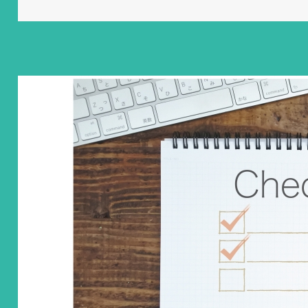
稿
テ
グ
日:
ゴ
リ
ー