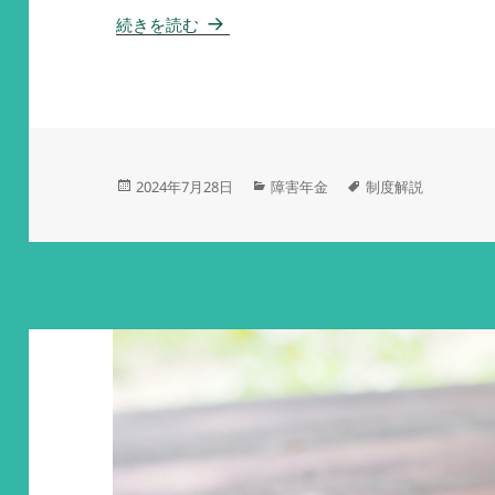
年金生活者支援給付金～ 障害年金豆知
続きを読む
投
カ
タ
2024年7月28日
障害年金
制度解説
稿
テ
グ
日:
ゴ
リ
ー