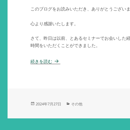
このブログをお読みいただき、ありがとうござい
心より感謝いたします。
さて、昨日は以前、とあるセミナーでお会いした
時間をいただくことができました。
ご縁に感謝
続きを読む
投
カ
2024年7月27日
その他
稿
テ
日:
ゴ
リ