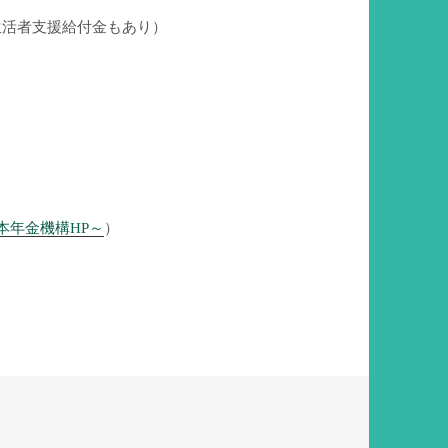
生活者支援給付金もあり）
本年金機構HP～
）
年金豆知識 ～