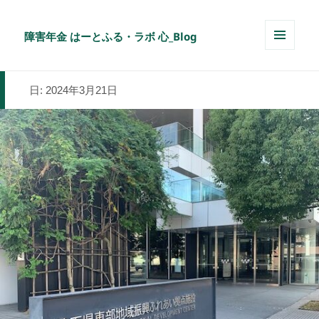
障害年金 はーとふる・ラボ 心_Blog
メニュ
ーとウ
ィジェ
日:
2024年3月21日
ット