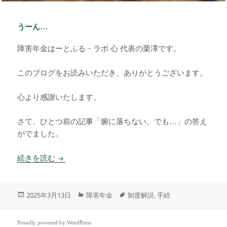
うーん…
障害年金はーとふる・ラボ 心 代表の栗澤です。
このブログをお読みいただき、ありがとうございます。
心より感謝いたします。
さて、ひとつ前の記事「腑に落ちない。でも…」の答え
がでました。
うーん…
続きを読む
投
カ
タ
2025年3月13日
障害年金
制度解説
手続
,
稿
テ
グ
日:
ゴ
リ
Proudly powered by WordPress