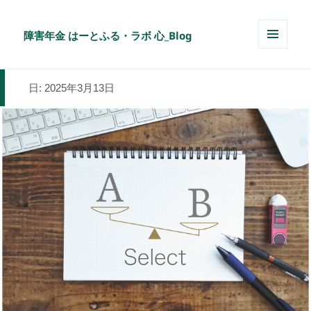
障害年金 はーとふる・ラボ 心_Blog
メニュ
ーとウ
ィジェ
日:
2025年3月13日
ット