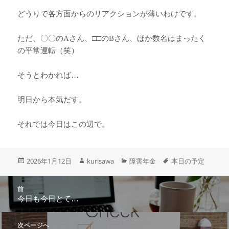
どうりで各方面からのリアクションが薄いわけです。
ただ、〇〇のAさん、□□のBさん、ほか数名はまったく
の平常運転（笑）
そうとわかれば…
明日から本気だす。
それでは今日はこの辺で。
投
作
カ
タ
2026年1月12日
kurisawa
障害年金
本日の予定
稿
成
テ
グ
日:
者
ゴ
投
リ
前
稿
ー
今日も今日とて…
前
ナ
の
ビ
投
次ページへ