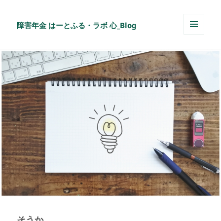
障害年金 はーとふる・ラボ 心_Blog
メニュ
ーとウ
ィジェ
ット
そうか…