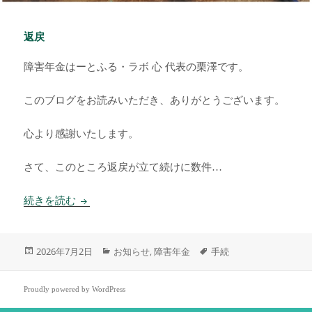
返戻
障害年金はーとふる・ラボ 心 代表の栗澤です。
このブログをお読みいただき、ありがとうございます。
心より感謝いたします。
さて、このところ返戻が立て続けに数件…
返戻
続きを読む
投
カ
タ
2026年7月2日
お知らせ
障害年金
手続
,
稿
テ
グ
日:
ゴ
リ
Proudly powered by WordPress
ー