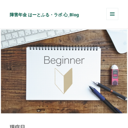
障害年金 はーとふる・ラボ 心_Blog
メニュ
ーとウ
ィジェ
ット
現症日