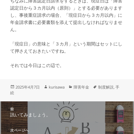
ちなみに障害認定日請求をするときは、現症日は「障害
認定日から３カ月以内（原則）」とする必要があります
し、事後重症請求の場合、「現症日から３カ月以内」に
年金請求書に必要書類を添えて提出しなければなりませ
ん。
「現症日」の意味と「３カ月」という期間はセットにし
て押さえておきたいですね。
それでは今日はこの辺で。
投
作
カ
タ
2025年4月7日
kurisawa
障害年金
制度解説
手
,
稿
成
テ
グ
続
日:
者
ゴ
リ
投
ー
前
稿
訊いてみましょう。
前
ナ
の
ビ
投
次ページへ
ゲ