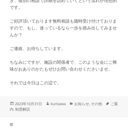
き、個別の相談で詳細を詰めていくという流れが理想的
です。
ご好評頂いております無料相談も随時受け付けておりま
すので、もし、迷っているなら一歩を踏み出してみませ
んか？
ご連絡、お待ちしています。
ちなみにですが、施設の関係者で、このような会にご興
味がおありのかたもぜひお問い合わせくださいませ。
それでは今日はこの辺で。
投
作
カ
タ
2023年10月31日
kurisawa
お知らせ
その他
ご案
,
稿
成
テ
グ
内
制度解説
,
日:
者
ゴ
リ
投
ー
前
稿