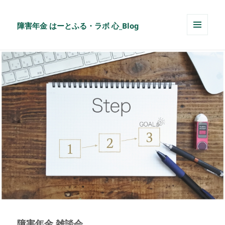
障害年金 はーとふる・ラボ 心_Blog
メニュ
ーとウ
ィジェ
ット
障害年金 雑談会