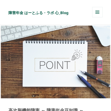
障害年金 はーとふる・ラボ 心_Blog
メニュ
ーとウ
ィジェ
ット
高次脳機能障害 ～ 障害年金豆知識 ～