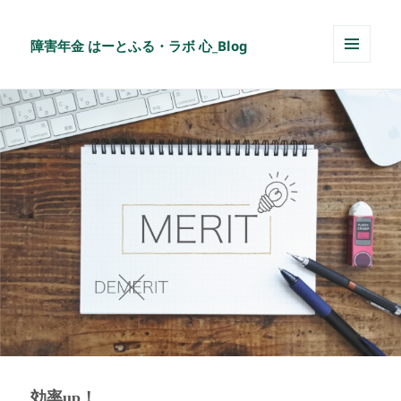
障害年金 はーとふる・ラボ 心_Blog
メニュ
ーとウ
ィジェ
ット
効率up！