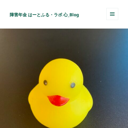
障害年金 はーとふる・ラボ 心_Blog
メニュ
ーとウ
ィジェ
ット