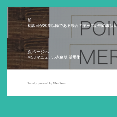
投
稿
前
初診日が20歳以降である場合の第三者証明の取扱
ナ
前
の
ビ
投
ゲ
稿:
ー
次ページへ
MSDマニュアル家庭版 活用術
次
シ
の
ョ
投
ン
稿:
Proudly powered by WordPress