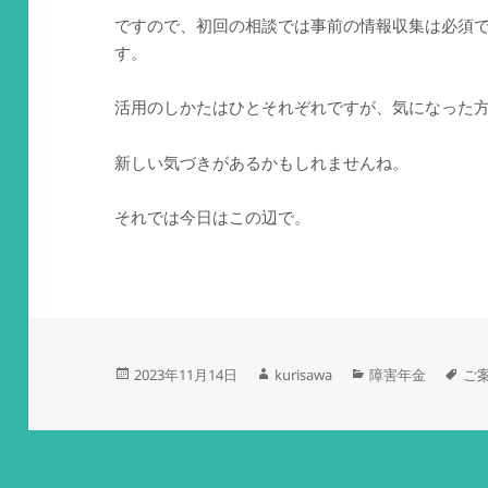
ですので、初回の相談では事前の情報収集は必須
す。
活用のしかたはひとそれぞれですが、気になった
新しい気づきがあるかもしれませんね。
それでは今日はこの辺で。
投
作
カ
タ
2023年11月14日
kurisawa
障害年金
ご
稿
成
テ
グ
日:
者
ゴ
リ
ー