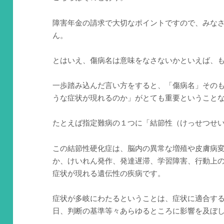
障害年金の請求で大切なポイントですので、みな
ん。
とはいえ、傷病名は意味をなさないかといえば、
一歩踏み込んだ言い方をすると、「傷病名」その
うな症状が現れるのか」がとても重要ということ
たとえば指定難病の１つに「結節性（けっせつせ
この結節性硬化症は、脳内の異常な増殖や皮膚病
か、けいれん発作、発達遅滞、学習障害、行動上
症状が現れる遺伝性の疾病です。
症状が多岐にわたるということは、症状に適合す
日、判断の基準等々あらゆるところに影響を及ぼ