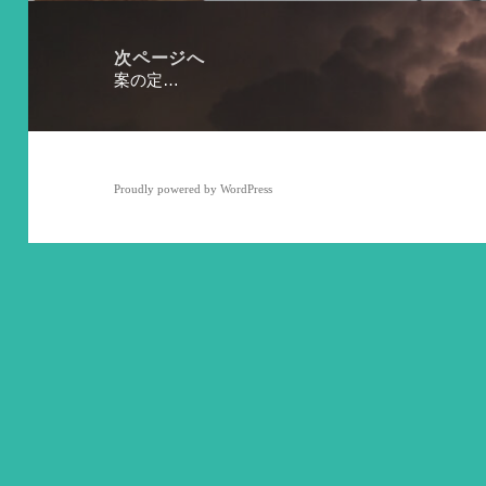
投
ゲ
稿:
ー
次ページへ
案の定…
次
シ
の
ョ
投
ン
稿:
Proudly powered by WordPress