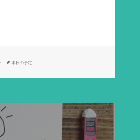
タ
金
本日の予定
グ