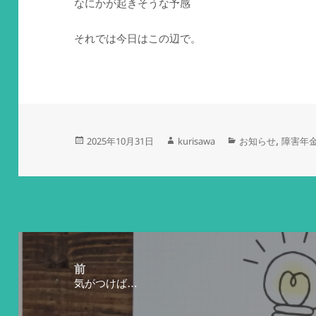
なにかが起きそうな予感
それでは今日はこの辺で。
投
作
カ
,
2025年10月31日
kurisawa
お知らせ
障害年
稿
成
テ
日:
者
ゴ
リ
ー
投
稿
前
気がつけば…
ナ
前
の
ビ