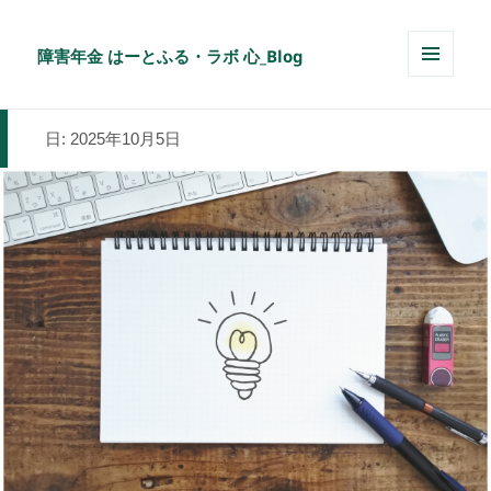
障害年金 はーとふる・ラボ 心_Blog
メニュ
ーとウ
ィジェ
日:
2025年10月5日
ット