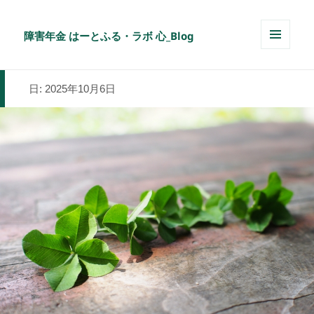
障害年金 はーとふる・ラボ 心_Blog
メニュ
ーとウ
ィジェ
日:
2025年10月6日
ット