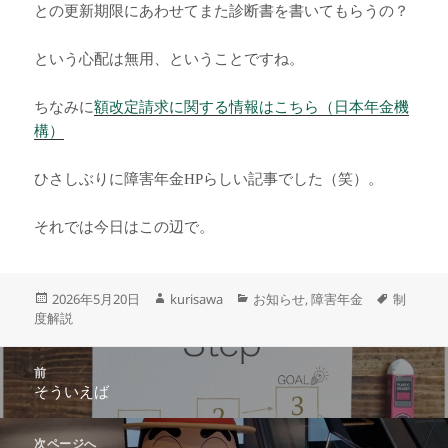
との更新期限にあわせてまた診断書を書いてもらうの？
という心配は無用、ということですね。
ちなみに
額改定請求に関する情報はこちら（日本年金機
構）
ひさしぶりに障害年金HPらしい記事でした（笑）。
それでは今日はこの辺で。
投
作
カ
タ
2026年5月20日
kurisawa
お知らせ
障害年金
制
,
稿
成
テ
グ
度解説
日:
者
ゴ
リ
投
ー
前
稿
そういえば
前
ナ
の
ビ
投
次ページへ