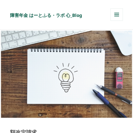
障害年金 はーとふる・ラボ 心_Blog
メニュ
ーとウ
ィジェ
ット
額改定請求