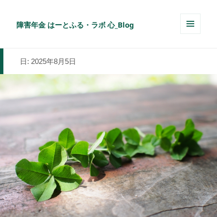
障害年金 はーとふる・ラボ 心_Blog
メニュ
ーとウ
ィジェ
日:
2025年8月5日
ット