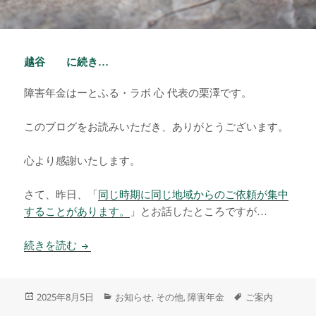
越谷 に続き…
障害年金はーとふる・ラボ 心 代表の栗澤です。
このブログをお読みいただき、ありがとうございます。
心より感謝いたします。
さて、昨日、「
同じ時期に同じ地域からのご依頼が集中
することがあります。
」とお話したところですが…
越谷 に続き…
続きを読む
投
カ
タ
2025年8月5日
お知らせ
その他
障害年金
ご案内
,
,
稿
テ
グ