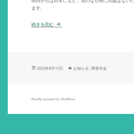
明日からは日常にもど…るのなら特に問題はない
ます。
段取りが９割
続きを読む
投
カ
,
2025年8月17日
お知らせ
障害年金
稿
テ
日:
ゴ
リ
ー
Proudly powered by WordPress