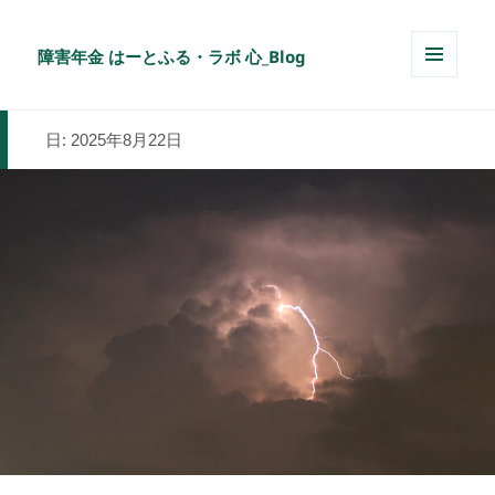
障害年金 はーとふる・ラボ 心_Blog
メニュ
ーとウ
ィジェ
日:
2025年8月22日
ット