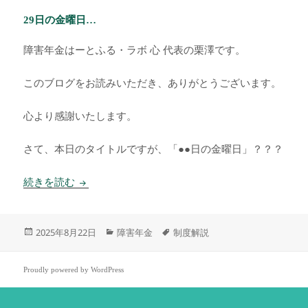
29日の金曜日…
障害年金はーとふる・ラボ 心 代表の栗澤です。
このブログをお読みいただき、ありがとうございます。
心より感謝いたします。
さて、本日のタイトルですが、「●●日の金曜日」？？？
29日の金曜日…
続きを読む
投
カ
タ
2025年8月22日
障害年金
制度解説
稿
テ
グ
日:
ゴ
リ
Proudly powered by WordPress
ー