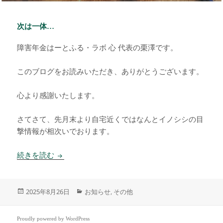
次は一体…
障害年金はーとふる・ラボ 心 代表の栗澤です。
このブログをお読みいただき、ありがとうございます。
心より感謝いたします。
さてさて、先月末より自宅近くではなんとイノシシの目
撃情報が相次いでおります。
次は一体…
続きを読む
投
カ
2025年8月26日
お知らせ
その他
,
稿
テ
日:
ゴ
リ
Proudly powered by WordPress