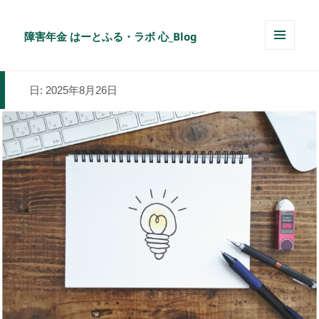
障害年金 はーとふる・ラボ 心_Blog
メニュ
ーとウ
ィジェ
日:
2025年8月26日
ット