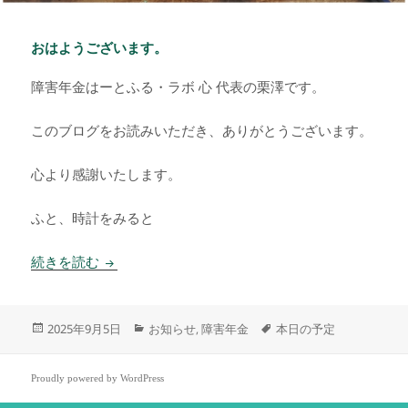
おはようございます。
障害年金はーとふる・ラボ 心 代表の栗澤です。
このブログをお読みいただき、ありがとうございます。
心より感謝いたします。
ふと、時計をみると
おはようございます。
続きを読む
投
カ
タ
2025年9月5日
お知らせ
障害年金
本日の予定
,
稿
テ
グ
日:
ゴ
リ
Proudly powered by WordPress
ー