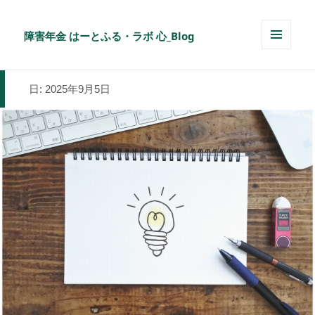
障害年金 はーとふる・ラボ 心_Blog
メニュ
ーとウ
ィジェ
日:
2025年9月5日
ット