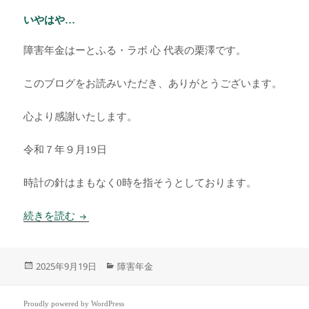
いやはや…
障害年金はーとふる・ラボ 心 代表の栗澤です。
このブログをお読みいただき、ありがとうございます。
心より感謝いたします。
令和７年９月19日
時計の針はまもなく0時を指そうとしております。
いやはや…
続きを読む
投
カ
2025年9月19日
障害年金
稿
テ
日:
ゴ
リ
Proudly powered by WordPress