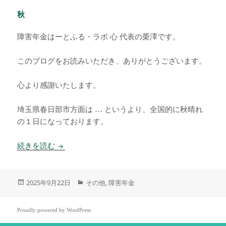
秋
障害年金はーとふる・ラボ 心 代表の栗澤です。
このブログをお読みいただき、ありがとうございます。
心より感謝いたします。
埼玉県春日部市方面は … というより、全国的に秋晴れ
の１日になっております。
秋
続きを読む
投
カ
2025年9月22日
その他
障害年金
,
稿
テ
日:
ゴ
リ
Proudly powered by WordPress
ー