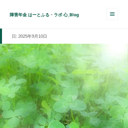
障害年金 はーとふる・ラボ 心_Blog
メニュ
ーとウ
ィジェ
日:
2025年9月10日
ット