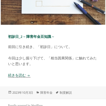
初診日_2 ~ 障害年金豆知識 ~
前回に引き続き、「初診日」について。
今回は少し掘り下げて、「相当因果関係」に触れてみた
いと思います。
初診日_2 ~ 障害年金豆知識 ~
続きを読む
投
カ
タ
2023年10月3日
障害年金
制度解説
稿
テ
グ
日:
ゴ
リ
Proudly powered by WordPress