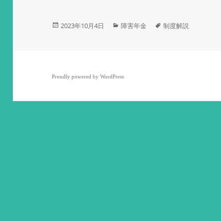
投
カ
タ
2023年10月4日
障害年金
制度解説
稿
テ
グ
日:
ゴ
リ
ー
Proudly powered by WordPress