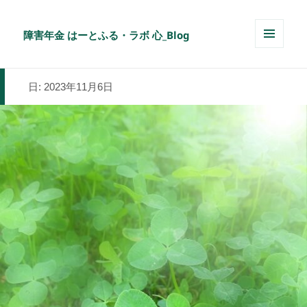
障害年金 はーとふる・ラボ 心_Blog
メニュ
ーとウ
ィジェ
日:
2023年11月6日
ット