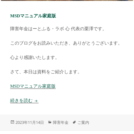
MSDマニュアル家庭版
障害年金はーとふる・ラボ 心 代表の栗澤です。
このブログをお読みいただき、ありがとうございます。
心より感謝いたします。
さて、本日は資料をご紹介します。
MSDマニュアル家庭版
MSDマニュアル家庭版
続きを読む
投
カ
タ
2023年11月14日
障害年金
ご案内
稿
テ
グ
日:
ゴ