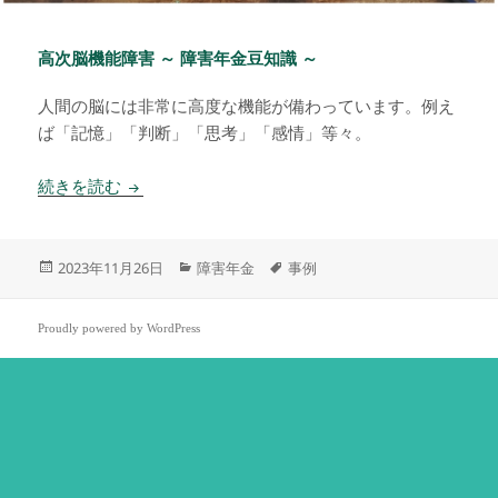
高次脳機能障害 ～ 障害年金豆知識 ～
人間の脳には非常に高度な機能が備わっています。例え
ば「記憶」「判断」「思考」「感情」等々。
高次脳機能障害 ～ 障害年金豆知識 ～
続きを読む
投
カ
タ
2023年11月26日
障害年金
事例
稿
テ
グ
日:
ゴ
リ
Proudly powered by WordPress
ー